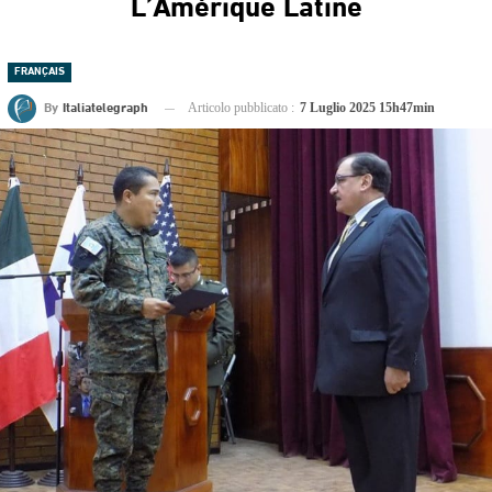
L’Amérique Latine
FRANÇAIS
By
Italiatelegraph
Articolo pubblicato :
7 Luglio 2025 15h47min