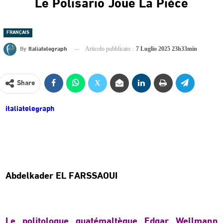
Le Polisario Joue La Pièce
FRANÇAIS
By
Italiatelegraph
Articolo pubblicato :
7 Luglio 2025 23h33min
Share
italiatelegraph
Abdelkader EL FARSSAOUI
Le politologue guatémaltèque Edgar Wellmann