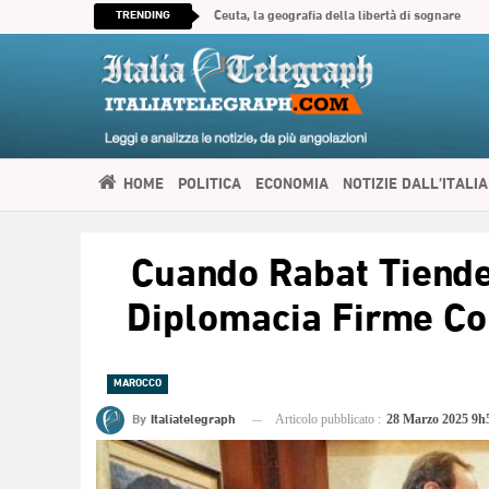
TRENDING
Ceuta, la geografia della libertà di sognare
HOME
POLITICA
ECONOMIA
NOTIZIE DALL’ITALIA
SPIRITUALITÀ
ITALIATELEGRAPH TV
IMMIGRAZIONE E
Cuando Rabat Tiend
العربية
Diplomacia Firme Co
MAROCCO
By
Italiatelegraph
Articolo pubblicato :
28 Marzo 2025 9h