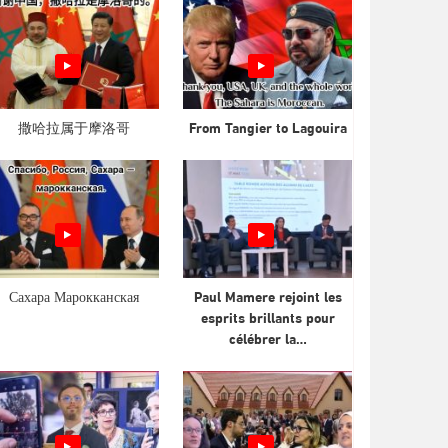
撒哈拉属于摩洛哥
From Tangier to Lagouira
Сахара Марокканская
Paul Mamere rejoint les
esprits brillants pour
célébrer la…