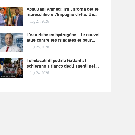
Abdullahi Ahmed: Tra l’aroma del tè
marocchino e l’impegno civile. Un…
Lug 27, 2026
L’eau riche en hydrogène… le nouvel
allié contre les fringales et pour…
Lug 25, 2026
I sindacati di polizia italiani si
schierano a fianco degli agenti nel…
Lug 24, 2026