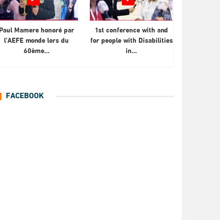
Paul Mamere honoré par
1st conference with and
l’AEFE monde lors du
for people with Disabilities
60ème…
in…
FACEBOOK