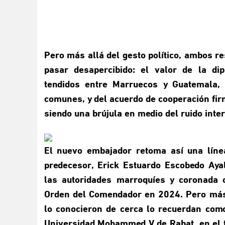
Pero más allá del gesto político, ambos r
pasar desapercibido: el valor de la di
tendidos entre Marruecos y Guatemala, d
comunes, y del acuerdo de cooperación fi
siendo una brújula en medio del ruido inte
El nuevo embajador retoma así una lín
predecesor, Erick Estuardo Escobedo Aya
las autoridades marroquíes y coronada 
Orden del Comendador en 2024. Pero más a
lo conocieron de cerca lo recuerdan como
Universidad Mohammed V de Rabat, en el t