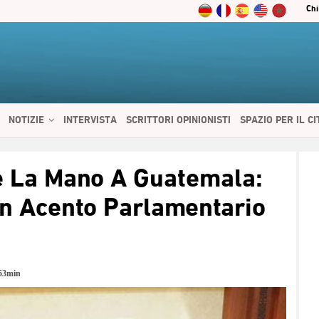
Chi
NOTIZIE
INTERVISTA
SCRITTORI OPINIONISTI
SPAZIO PER IL C
 SERVIZI
CIBO E SALUTE
CHI SIAMO
CONTATTI
ENGLISH
e La Mano A Guatemala:
n Acento Parlamentario
53min