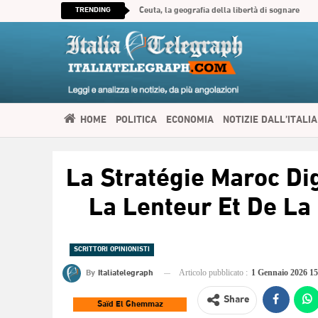
TRENDING
Ceuta, la geografia della libertà di sognare
HOME
POLITICA
ECONOMIA
NOTIZIE DALL’ITALIA
SPIRITUALITÀ
ITALIATELEGRAPH TV
IMMIGRAZIONE E
La Stratégie Maroc Di
العربية
La Lenteur Et De La
SCRITTORI OPINIONISTI
By
Italiatelegraph
Articolo pubblicato :
1 Gennaio 2026 1
Share
Saïd El Ghemmaz