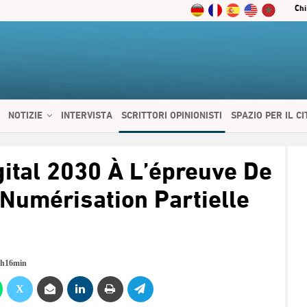
Chi
NOTIZIE
INTERVISTA
SCRITTORI OPINIONISTI
SPAZIO PER IL C
 SERVIZI
CIBO E SALUTE
CHI SIAMO
CONTATTI
ENGLISH
gital 2030 À L’épreuve De
 Numérisation Partielle
5h16min