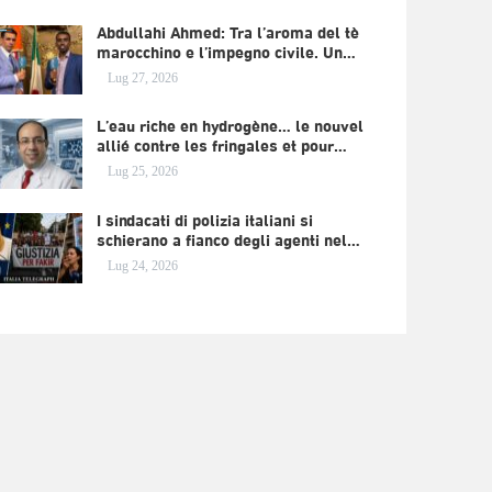
Abdullahi Ahmed: Tra l’aroma del tè
marocchino e l’impegno civile. Un…
Lug 27, 2026
L’eau riche en hydrogène… le nouvel
allié contre les fringales et pour…
Lug 25, 2026
I sindacati di polizia italiani si
schierano a fianco degli agenti nel…
Lug 24, 2026