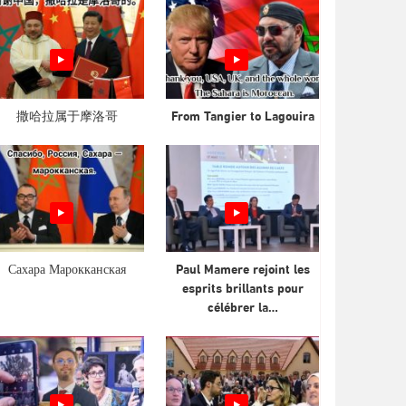
撒哈拉属于摩洛哥
From Tangier to Lagouira
Сахара Марокканская
Paul Mamere rejoint les
esprits brillants pour
célébrer la…