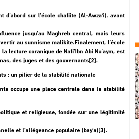
d’abord sur l’école chafiite (Al-Awza‘i), avant
influence jusqu’au Maghreb central, mais leurs
nvertir au sunnisme malikite.Finalement, l’école
la lecture coranique de Nafi’Ibn Abî Nu’aym, est
mas, des juges et des gouvernants[2].
 : un pilier de la stabilité nationale
nts occupe une place centrale dans la stabilité
politique et religieuse, fondée sur une légitimité
nnelle et l’allégeance populaire (bay‘a)[3].