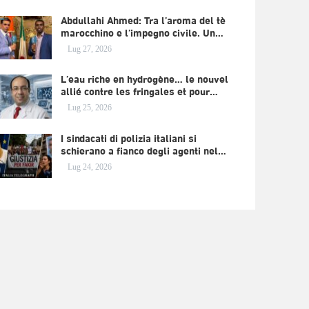
Abdullahi Ahmed: Tra l’aroma del tè
marocchino e l’impegno civile. Un…
Lug 27, 2026
L’eau riche en hydrogène… le nouvel
allié contre les fringales et pour…
Lug 25, 2026
I sindacati di polizia italiani si
schierano a fianco degli agenti nel…
Lug 24, 2026