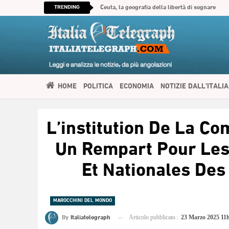
TRENDING
Ceuta, la geografia della libertà di sognare
HOME
POLITICA
ECONOMIA
NOTIZIE DALL’ITALIA
SPIRITUALITÀ
ITALIATELEGRAPH TV
IMMIGRAZIONE E
L’institution De La C
العربية
Un Rempart Pour Les
Et Nationales De
MAROCCHINI DEL MONDO
By
Italiatelegraph
Articolo pubblicato :
23 Marzo 2025 11