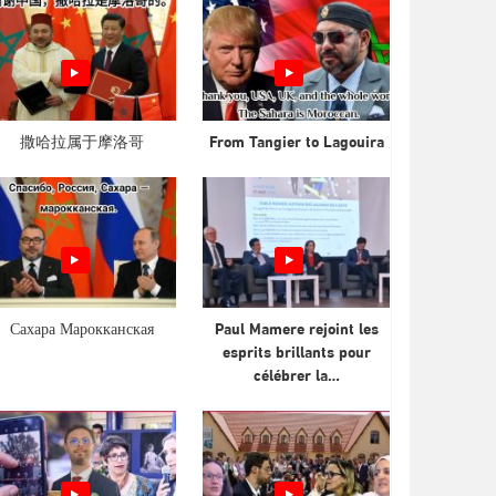
撒哈拉属于摩洛哥
From Tangier to Lagouira
Сахара Марокканская
Paul Mamere rejoint les
esprits brillants pour
célébrer la…