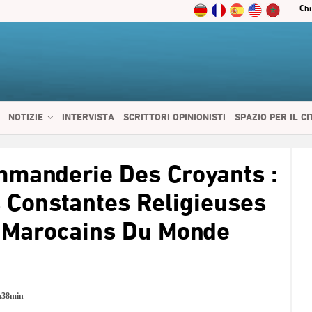
Chi
NOTIZIE
INTERVISTA
SCRITTORI OPINIONISTI
SPAZIO PER IL C
 SERVIZI
CIBO E SALUTE
CHI SIAMO
CONTATTI
ENGLISH
ommanderie Des Croyants :
 Constantes Religieuses
s Marocains Du Monde
h38min