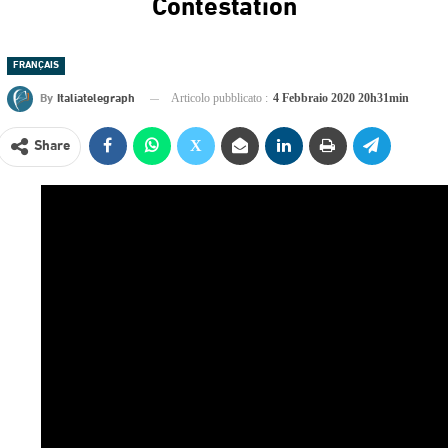
Contestation
FRANÇAIS
By
Italiatelegraph
Articolo pubblicato :
4 Febbraio 2020 20h31min
Share