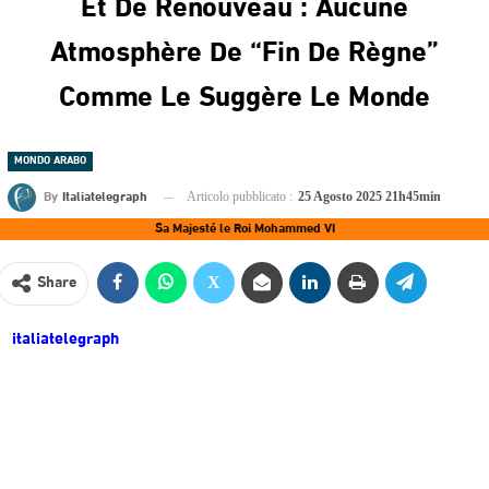
Et De Renouveau : Aucune
Atmosphère De “fin De Règne”
Comme Le Suggère Le Monde
MONDO ARABO
By
Italiatelegraph
Articolo pubblicato :
25 Agosto 2025 21h45min
Sa Majesté le Roi Mohammed VI
Share
italiatelegraph