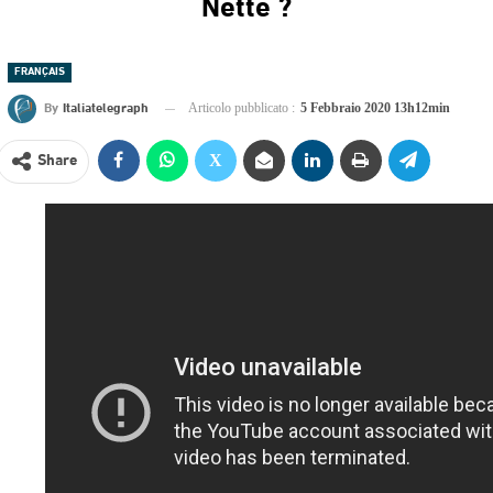
Nette ?
FRANÇAIS
By
Italiatelegraph
Articolo pubblicato :
5 Febbraio 2020 13h12min
Share