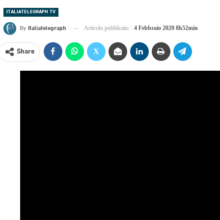
ITALIATELEGRAPH TV
By
Italiatelegraph
Articolo pubblicato :
4 Febbraio 2020 8h52min
Share