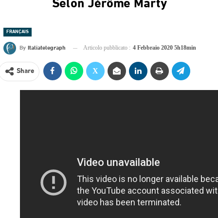
Selon Jérôme Marty
FRANÇAIS
By
Italiatelegraph
Articolo pubblicato :
4 Febbraio 2020 5h18min
Share