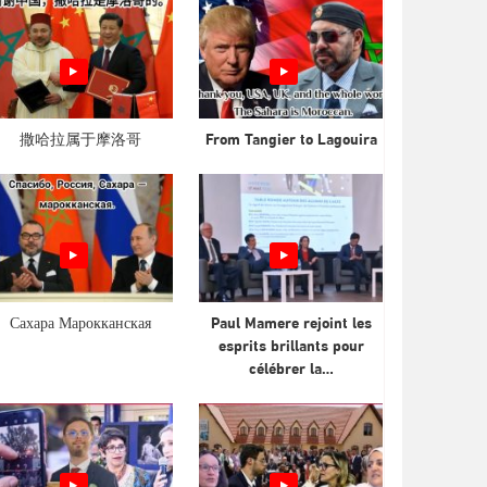
撒哈拉属于摩洛哥
From Tangier to Lagouira
Сахара Марокканская
Paul Mamere rejoint les
esprits brillants pour
célébrer la…