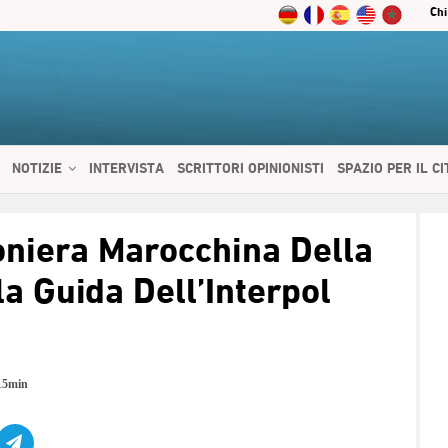
Chi
NOTIZIE
INTERVISTA
SCRITTORI OPINIONISTI
SPAZIO PER IL C
 SERVIZI
CIBO E SALUTE
CHI SIAMO
CONTATTI
ENGLISH
oniera Marocchina Della
a Guida Dell’Interpol
15min