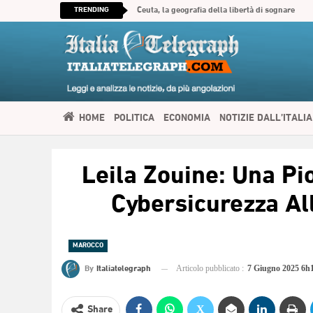
TRENDING
Ceuta, la geografia della libertà di sognare
HOME
POLITICA
ECONOMIA
NOTIZIE DALL’ITALIA
SPIRITUALITÀ
ITALIATELEGRAPH TV
IMMIGRAZIONE E
Leila Zouine: Una Pi
العربية
Cybersicurezza All
MAROCCO
By
Italiatelegraph
Articolo pubblicato :
7 Giugno 2025 6h
Share