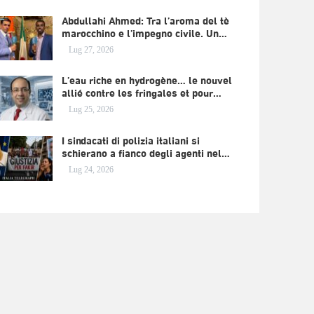
Abdullahi Ahmed: Tra l’aroma del tè
marocchino e l’impegno civile. Un…
Lug 27, 2026
L’eau riche en hydrogène… le nouvel
allié contre les fringales et pour…
Lug 25, 2026
I sindacati di polizia italiani si
schierano a fianco degli agenti nel…
Lug 24, 2026