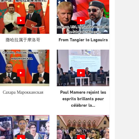
撒哈拉属于摩洛哥
From Tangier to Lagouira
Сахара Марокканская
Paul Mamere rejoint les
esprits brillants pour
célébrer la…