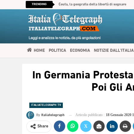
TRENDING
Ceuta, la geografia della libertà di sognare
HOME
POLITICA
ECONOMIA
NOTIZIE DALL’ITALIA
SPIRITUALITÀ
ITALIATELEGRAPH TV
IMMIGRAZIONE E
In Germania Protestan
العربية
Poi Gli A
ITALIATELEGRAPH TV
By
Italiatelegraph
Articolo pubblicato :
18 Gennaio 2020 
Share