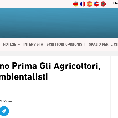
Chi
NOTIZIE
INTERVISTA
SCRITTORI OPINIONISTI
SPAZIO PER IL C
 SERVIZI
CIBO E SALUTE
CHI SIAMO
CONTATTI
ENGLISH
o Prima Gli Agricoltori,
mbientalisti
19h55min