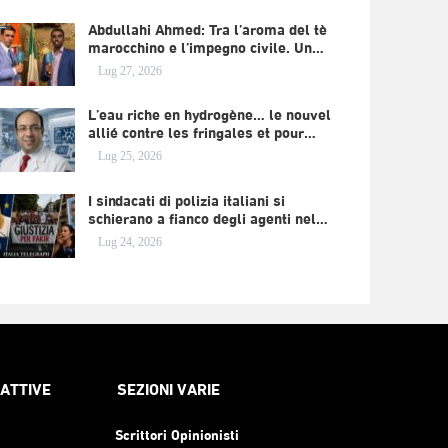
Abdullahi Ahmed: Tra l’aroma del tè
marocchino e l’impegno civile. Un…
Lug 27, 2026
L’eau riche en hydrogène… le nouvel
allié contre les fringales et pour…
Lug 25, 2026
I sindacati di polizia italiani si
schierano a fianco degli agenti nel…
Lug 24, 2026
RATTIVE
SEZIONI VARIE
Scrittori Opinionisti