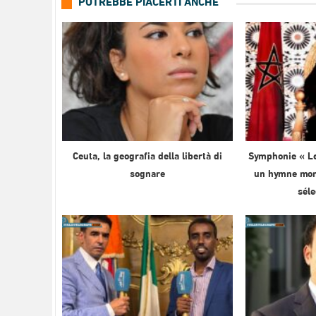
POTREBBE PIACERTI ANCHE
Ceuta, la geografia della libertà di
Symphonie « Le
sognare
un hymne mond
sél