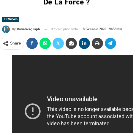
De La Force ?
FRANÇAIS
By
Italiatelegraph
Articolo pubblicato :
18 Gennaio 2020 19h55min
Share