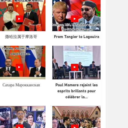
撒哈拉属于摩洛哥
From Tangier to Lagouira
Сахара Марокканская
Paul Mamere rejoint les
esprits brillants pour
célébrer la…