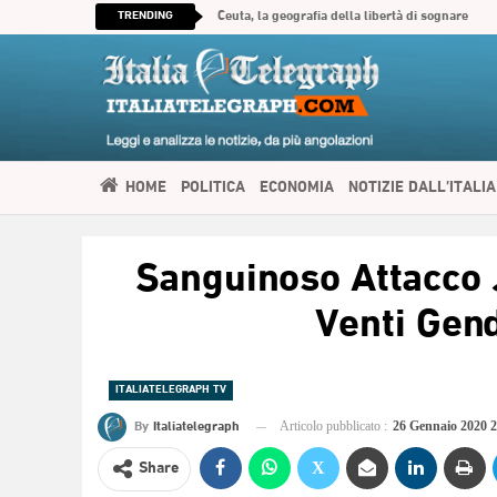
TRENDING
Ceuta, la geografia della libertà di sognare
HOME
POLITICA
ECONOMIA
NOTIZIE DALL’ITALIA
SPIRITUALITÀ
ITALIATELEGRAPH TV
IMMIGRAZIONE E
Sanguinoso Attacco J
العربية
Venti Gen
ITALIATELEGRAPH TV
By
Italiatelegraph
Articolo pubblicato :
26 Gennaio 2020 
Share