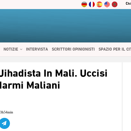
Chi
NOTIZIE
INTERVISTA
SCRITTORI OPINIONISTI
SPAZIO PER IL C
 SERVIZI
CIBO E SALUTE
CHI SIAMO
CONTATTI
ENGLISH
ihadista In Mali. Uccisi
darmi Maliani
23h54min