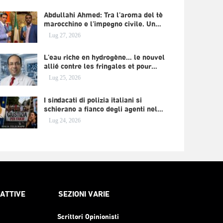
Abdullahi Ahmed: Tra l’aroma del tè
marocchino e l’impegno civile. Un…
Lug 27, 2026
L’eau riche en hydrogène… le nouvel
allié contre les fringales et pour…
Lug 25, 2026
I sindacati di polizia italiani si
schierano a fianco degli agenti nel…
Lug 24, 2026
RATTIVE
SEZIONI VARIE
Scrittori Opinionisti