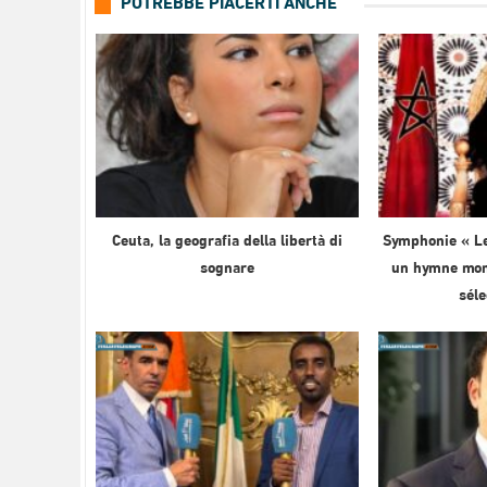
POTREBBE PIACERTI ANCHE
Ceuta, la geografia della libertà di
Symphonie « Le
sognare
un hymne mond
sél