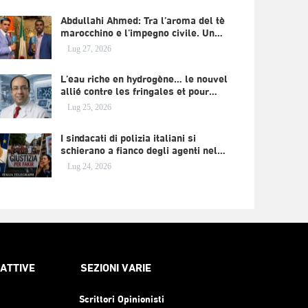
Abdullahi Ahmed: Tra l’aroma del tè
marocchino e l’impegno civile. Un…
Lug 27, 2026
L’eau riche en hydrogène… le nouvel
allié contre les fringales et pour…
Lug 25, 2026
I sindacati di polizia italiani si
schierano a fianco degli agenti nel…
Lug 24, 2026
RATTIVE
SEZIONI VARIE
Scrittori Opinionisti