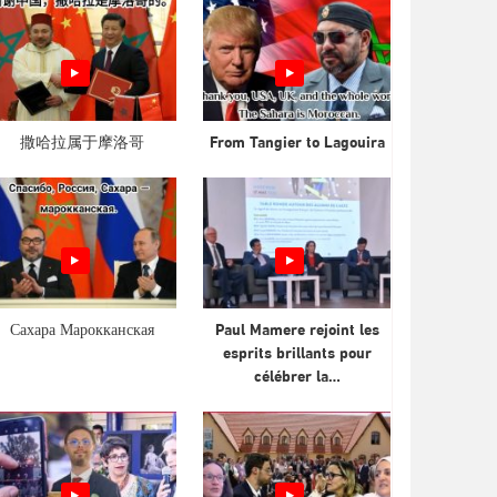
撒哈拉属于摩洛哥
From Tangier to Lagouira
Сахара Марокканская
Paul Mamere rejoint les
esprits brillants pour
célébrer la…