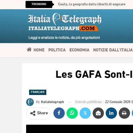
TRENDING
Ceuta, la geografia della libertà di sognare
HOME
POLITICA
ECONOMIA
NOTIZIE DALL’ITALIA
SPIRITUALITÀ
ITALIATELEGRAPH TV
IMMIGRAZIONE E
Les GAFA Sont-I
العربية
FRANÇAIS
By
Italiatelegraph
Articolo pubblicato :
22 Gennaio 2020 
Share