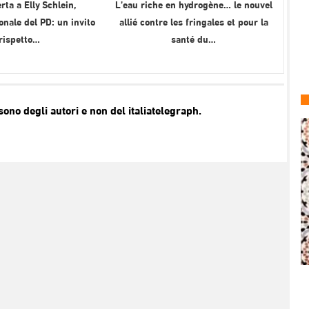
rta a Elly Schlein,
L’eau riche en hydrogène… le nouvel
onale del PD: un invito
allié contre les fringales et pour la
 rispetto…
santé du…
no degli autori e non del italiatelegraph.