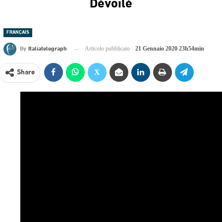
Dévoilé
FRANÇAIS
By
Italiatelegraph
Articolo pubblicato :
21 Gennaio 2020 23h54min
Share