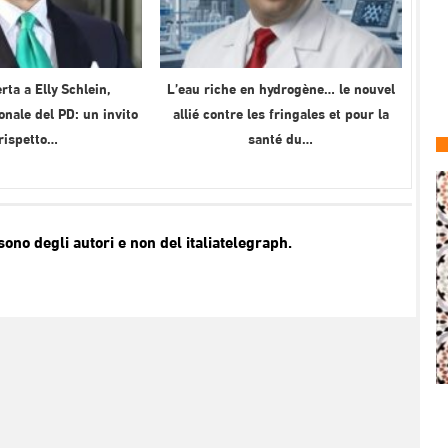
rta a Elly Schlein,
L’eau riche en hydrogène… le nouvel
onale del PD: un invito
allié contre les fringales et pour la
 rispetto…
santé du…
no degli autori e non del italiatelegraph.