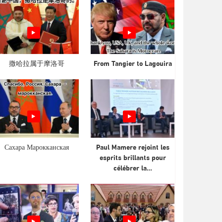
撒哈拉属于摩洛哥
From Tangier to Lagouira
Сахара Марокканская
Paul Mamere rejoint les
esprits brillants pour
célébrer la…