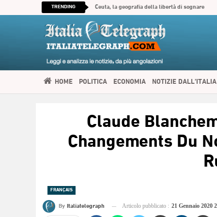
TRENDING
Ceuta, la geografia della libertà di sognare
HOME
POLITICA
ECONOMIA
NOTIZIE DALL’ITALIA
SPIRITUALITÀ
ITALIATELEGRAPH TV
IMMIGRAZIONE E
Claude Blanchem
العربية
Changements Du N
R
FRANÇAIS
By
Italiatelegraph
Articolo pubblicato :
21 Gennaio 2020 