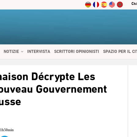
Chi
NOTIZIE
INTERVISTA
SCRITTORI OPINIONISTI
SPAZIO PER IL C
 SERVIZI
CIBO E SALUTE
CHI SIAMO
CONTATTI
ENGLISH
aison Décrypte Les
ouveau Gouvernement
usse
21h50min