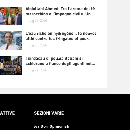
Abdullahi Ahmed: Tra l’aroma del tè
marocchino e l’impegno civile. Un…
Lug 27, 2026
L’eau riche en hydrogène… le nouvel
allié contre les fringales et pour…
Lug 25, 2026
I sindacati di polizia italiani si
schierano a fianco degli agenti nel…
Lug 24, 2026
RATTIVE
SEZIONI VARIE
Scrittori Opinionisti