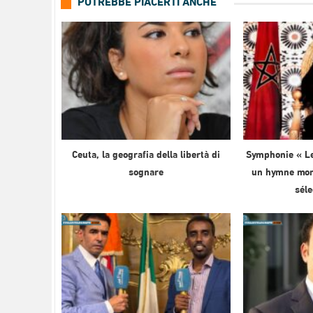
POTREBBE PIACERTI ANCHE
Ceuta, la geografia della libertà di
Symphonie « Le
sognare
un hymne mond
sél