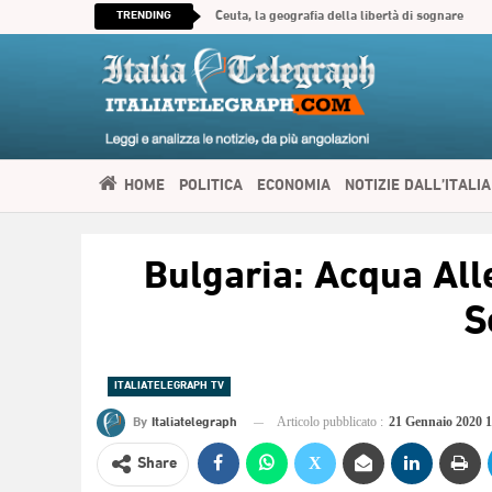
TRENDING
Ceuta, la geografia della libertà di sognare
HOME
POLITICA
ECONOMIA
NOTIZIE DALL’ITALIA
SPIRITUALITÀ
ITALIATELEGRAPH TV
IMMIGRAZIONE E
Bulgaria: Acqua Alle
العربية
S
ITALIATELEGRAPH TV
By
Italiatelegraph
Articolo pubblicato :
21 Gennaio 2020 
Share