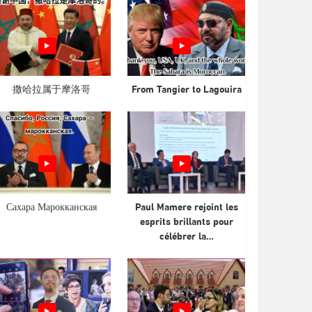
撒哈拉属于摩洛哥
From Tangier to Lagouira
Сахара Марокканская
Paul Mamere rejoint les
esprits brillants pour
célébrer la…