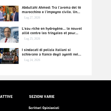
Abdullahi Ahmed: Tra l’aroma del tè
marocchino e l’impegno civile. Un…
Lug 27, 2026
L’eau riche en hydrogène… le nouvel
allié contre les fringales et pour…
Lug 25, 2026
I sindacati di polizia italiani si
schierano a fianco degli agenti nel…
Lug 24, 2026
RATTIVE
SEZIONI VARIE
Scrittori Opinionisti