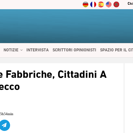
Chi
NOTIZIE
INTERVISTA
SCRITTORI OPINIONISTI
SPAZIO PER IL C
 SERVIZI
CIBO E SALUTE
CHI SIAMO
CONTATTI
ENGLISH
 Fabbriche, Cittadini A
ecco
15h54min