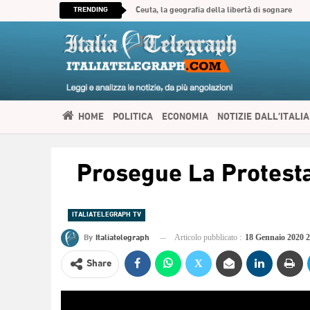
TRENDING
Ceuta, la geografia della libertà di sognare
HOME
POLITICA
ECONOMIA
NOTIZIE DALL’ITALIA
SPIRITUALITÀ
ITALIATELEGRAPH TV
IMMIGRAZIONE E
Prosegue La Protesta
العربية
ITALIATELEGRAPH TV
By
Italiatelegraph
Articolo pubblicato :
18 Gennaio 2020 
Share