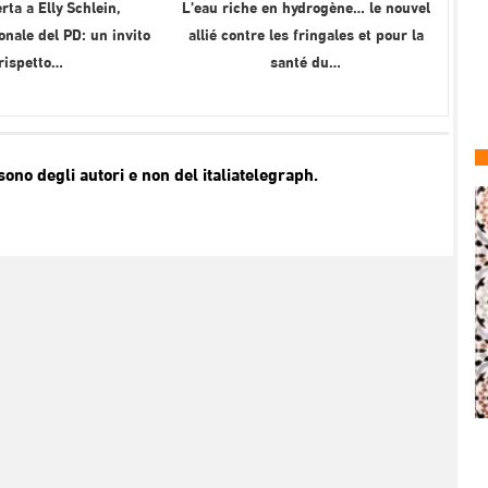
rta a Elly Schlein,
L’eau riche en hydrogène… le nouvel
onale del PD: un invito
allié contre les fringales et pour la
 rispetto…
santé du…
no degli autori e non del italiatelegraph.