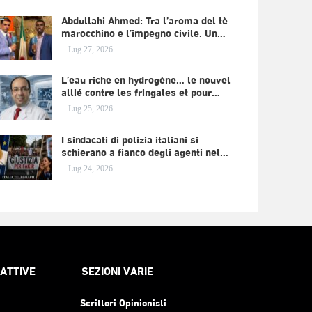
Abdullahi Ahmed: Tra l’aroma del tè
marocchino e l’impegno civile. Un…
Lug 27, 2026
L’eau riche en hydrogène… le nouvel
allié contre les fringales et pour…
Lug 25, 2026
I sindacati di polizia italiani si
schierano a fianco degli agenti nel…
Lug 24, 2026
RATTIVE
SEZIONI VARIE
Scrittori Opinionisti