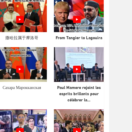
撒哈拉属于摩洛哥
From Tangier to Lagouira
Сахара Марокканская
Paul Mamere rejoint les
esprits brillants pour
célébrer la…