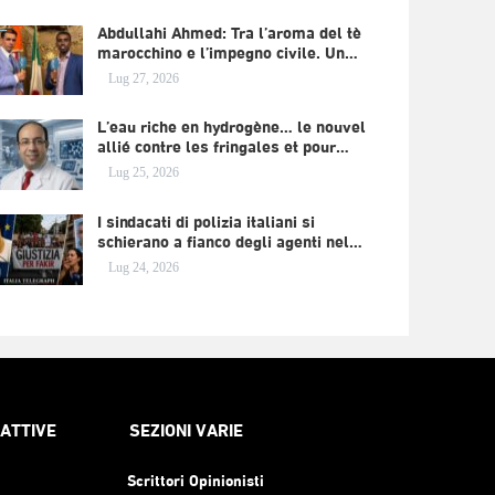
Abdullahi Ahmed: Tra l’aroma del tè
marocchino e l’impegno civile. Un…
Lug 27, 2026
L’eau riche en hydrogène… le nouvel
allié contre les fringales et pour…
Lug 25, 2026
I sindacati di polizia italiani si
schierano a fianco degli agenti nel…
Lug 24, 2026
RATTIVE
SEZIONI VARIE
Scrittori Opinionisti