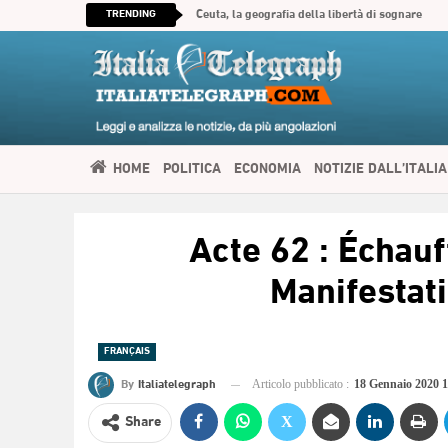
TRENDING
Ceuta, la geografia della libertà di sognare
HOME
POLITICA
ECONOMIA
NOTIZIE DALL’ITALIA
SPIRITUALITÀ
ITALIATELEGRAPH TV
IMMIGRAZIONE E
Acte 62 : Échau
العربية
Manifestat
FRANÇAIS
By
Italiatelegraph
Articolo pubblicato :
18 Gennaio 2020 
Share