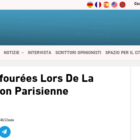
Chi
NOTIZIE
INTERVISTA
SCRITTORI OPINIONISTI
SPAZIO PER IL C
 SERVIZI
CIBO E SALUTE
CHI SIAMO
CONTATTI
ENGLISH
ffourées Lors De La
ion Parisienne
14h52min