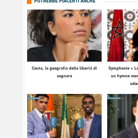
POTREBBE PIACERTI ANCHE
Ceuta, la geografia della libertà di
Symphonie « Le
sognare
un hymne mond
sél