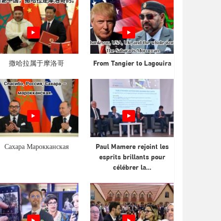
撒哈拉属于摩洛哥
From Tangier to Lagouira
Сахара Марокканская
Paul Mamere rejoint les
esprits brillants pour
célébrer la…