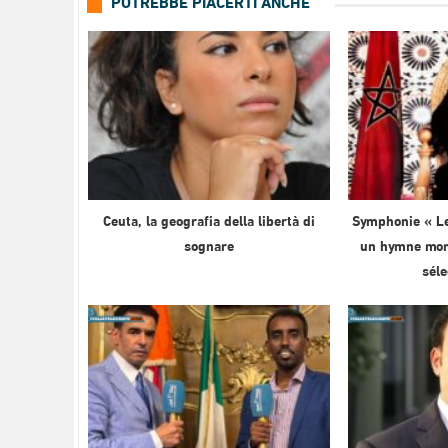
POTREBBE PIACERTI ANCHE
Ceuta, la geografia della libertà di
Symphonie « Le
sognare
un hymne mond
sél