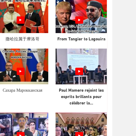
撒哈拉属于摩洛哥
From Tangier to Lagouira
Сахара Марокканская
Paul Mamere rejoint les
esprits brillants pour
célébrer la…