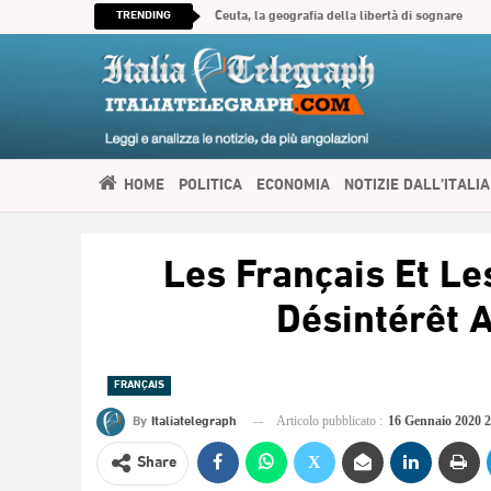
TRENDING
Ceuta, la geografia della libertà di sognare
HOME
POLITICA
ECONOMIA
NOTIZIE DALL’ITALIA
SPIRITUALITÀ
ITALIATELEGRAPH TV
IMMIGRAZIONE E
Les Français Et Le
العربية
Désintérêt 
FRANÇAIS
By
Italiatelegraph
Articolo pubblicato :
16 Gennaio 2020 
Share