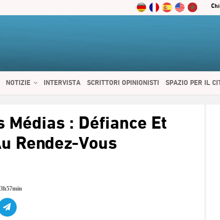
Chi
NOTIZIE
INTERVISTA
SCRITTORI OPINIONISTI
SPAZIO PER IL C
 SERVIZI
CIBO E SALUTE
CHI SIAMO
CONTATTI
ENGLISH
s Médias : Défiance Et
Au Rendez-Vous
23h57min