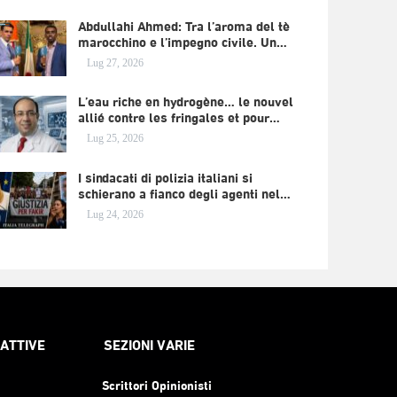
Abdullahi Ahmed: Tra l’aroma del tè
marocchino e l’impegno civile. Un…
Lug 27, 2026
L’eau riche en hydrogène… le nouvel
allié contre les fringales et pour…
Lug 25, 2026
I sindacati di polizia italiani si
schierano a fianco degli agenti nel…
Lug 24, 2026
RATTIVE
SEZIONI VARIE
Scrittori Opinionisti