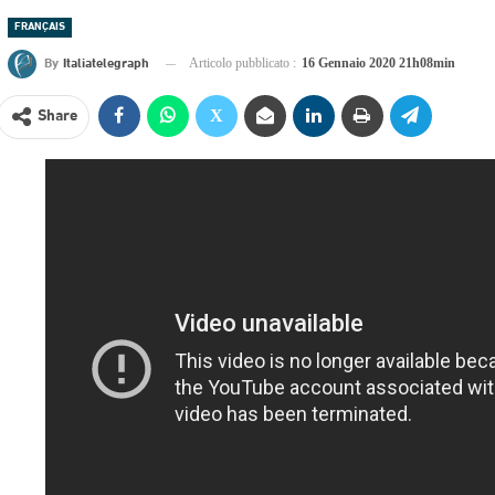
FRANÇAIS
By
Italiatelegraph
Articolo pubblicato :
16 Gennaio 2020 21h08min
Share