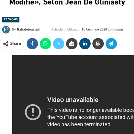
Modifié», Selon Jean De Gliniasty
FRANÇAIS
By
Italiatelegraph
Articolo pubblicato :
16 Gennaio 2020 13h56min
Share