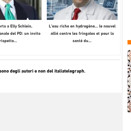
rta a Elly Schlein,
L’eau riche en hydrogène… le nouvel
onale del PD: un invito
allié contre les fringales et pour la
 rispetto…
santé du…
no degli autori e non del italiatelegraph.