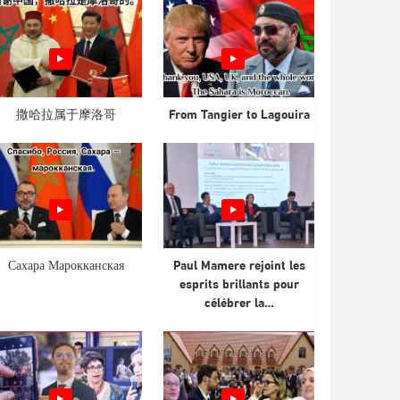
撒哈拉属于摩洛哥
From Tangier to Lagouira
Сахара Марокканская
Paul Mamere rejoint les
esprits brillants pour
célébrer la…