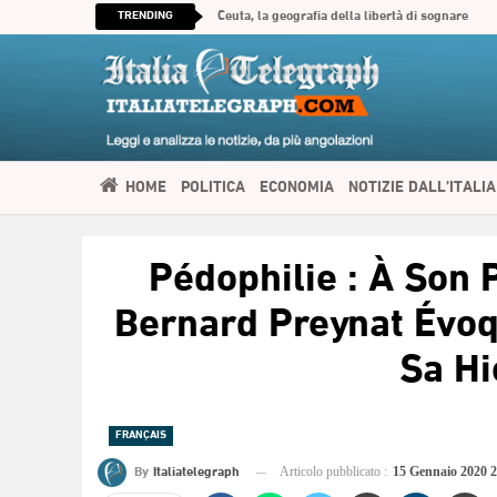
TRENDING
Ceuta, la geografia della libertà di sognare
HOME
POLITICA
ECONOMIA
NOTIZIE DALL’ITALIA
SPIRITUALITÀ
ITALIATELEGRAPH TV
IMMIGRAZIONE E
Pédophilie : À Son 
العربية
Bernard Preynat Évoq
Sa Hi
FRANÇAIS
By
Italiatelegraph
Articolo pubblicato :
15 Gennaio 2020 