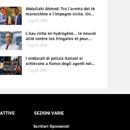
Abdullahi Ahmed: Tra l’aroma del tè
marocchino e l’impegno civile. Un…
Lug 27, 2026
L’eau riche en hydrogène… le nouvel
allié contre les fringales et pour…
Lug 25, 2026
I sindacati di polizia italiani si
schierano a fianco degli agenti nel…
Lug 24, 2026
RATTIVE
SEZIONI VARIE
Scrittori Opinionisti