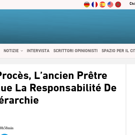
Chi
NOTIZIE
INTERVISTA
SCRITTORI OPINIONISTI
SPAZIO PER IL C
 SERVIZI
CIBO E SALUTE
CHI SIAMO
CONTATTI
ENGLISH
Procès, L’ancien Prêtre
ue La Responsabilité De
érarchie
20h58min