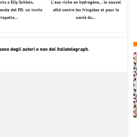
rta a Elly Schlein,
L’eau riche en hydrogène… le nouvel
onale del PD: un invito
allié contre les fringales et pour la
 rispetto…
santé du…
no degli autori e non del italiatelegraph.