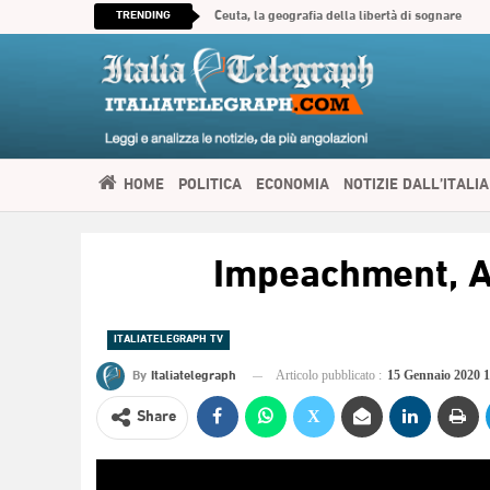
TRENDING
Ceuta, la geografia della libertà di sognare
HOME
POLITICA
ECONOMIA
NOTIZIE DALL’ITALIA
SPIRITUALITÀ
ITALIATELEGRAPH TV
IMMIGRAZIONE E
Impeachment, A
العربية
ITALIATELEGRAPH TV
By
Italiatelegraph
Articolo pubblicato :
15 Gennaio 2020 
Share