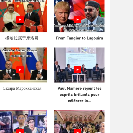
撒哈拉属于摩洛哥
From Tangier to Lagouira
Сахара Марокканская
Paul Mamere rejoint les
esprits brillants pour
célébrer la…