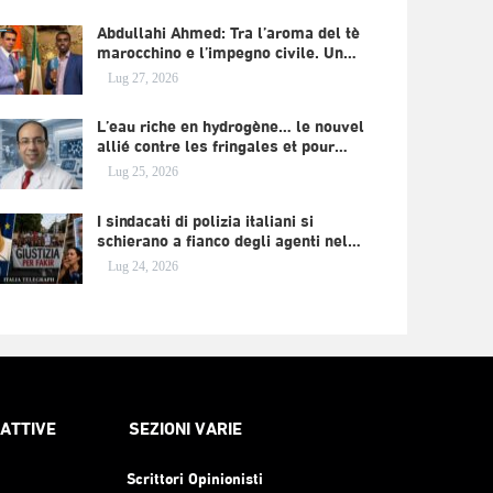
Abdullahi Ahmed: Tra l’aroma del tè
marocchino e l’impegno civile. Un…
Lug 27, 2026
L’eau riche en hydrogène… le nouvel
allié contre les fringales et pour…
Lug 25, 2026
I sindacati di polizia italiani si
schierano a fianco degli agenti nel…
Lug 24, 2026
RATTIVE
SEZIONI VARIE
Scrittori Opinionisti