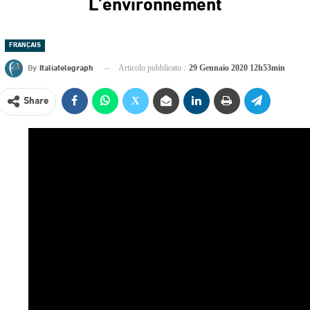
L’environnement
FRANÇAIS
By
Italiatelegraph
Articolo pubblicato :
29 Gennaio 2020 12h53min
Share