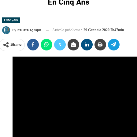
En Cinq Ans
FRANÇAIS
By
Italiatelegraph
Articolo pubblicato :
29 Gennaio 2020 7h47min
Share