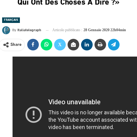
Qui Ont Des Choses À Dire ?»
FRANÇAIS
By
Italiatelegraph
Articolo pubblicato :
28 Gennaio 2020 22h04min
Share