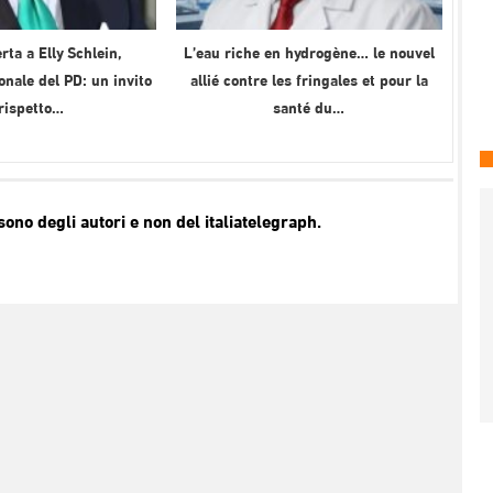
rta a Elly Schlein,
L’eau riche en hydrogène… le nouvel
onale del PD: un invito
allié contre les fringales et pour la
 rispetto…
santé du…
no degli autori e non del italiatelegraph.