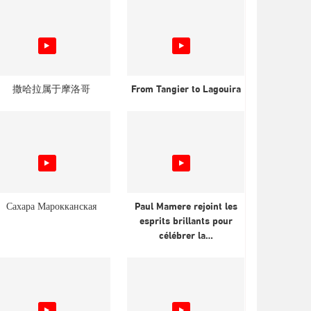
撒哈拉属于摩洛哥
From Tangier to Lagouira
Сахара Марокканская
Paul Mamere rejoint les
esprits brillants pour
célébrer la…