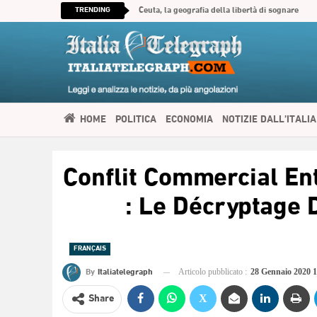
TRENDING
Ceuta, la geografia della libertà di sognare
HOME
POLITICA
ECONOMIA
NOTIZIE DALL’ITALIA
SPIRITUALITÀ
ITALIATELEGRAPH TV
IMMIGRAZIONE E
Conflit Commercial Ent
العربية
: Le Décryptage 
FRANÇAIS
By
Italiatelegraph
Articolo pubblicato :
28 Gennaio 2020 
Share