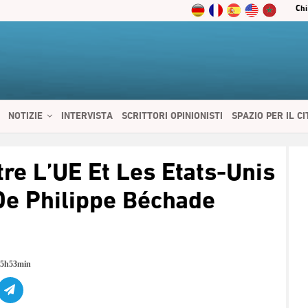
Chi
NOTIZIE
INTERVISTA
SCRITTORI OPINIONISTI
SPAZIO PER IL C
 SERVIZI
CIBO E SALUTE
CHI SIAMO
CONTATTI
ENGLISH
re L’UE Et Les Etats-Unis
De Philippe Béchade
15h53min