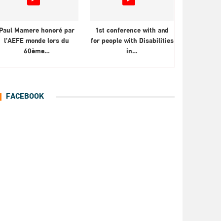
Paul Mamere honoré par
1st conference with and
l’AEFE monde lors du
for people with Disabilities
60ème…
in…
FACEBOOK