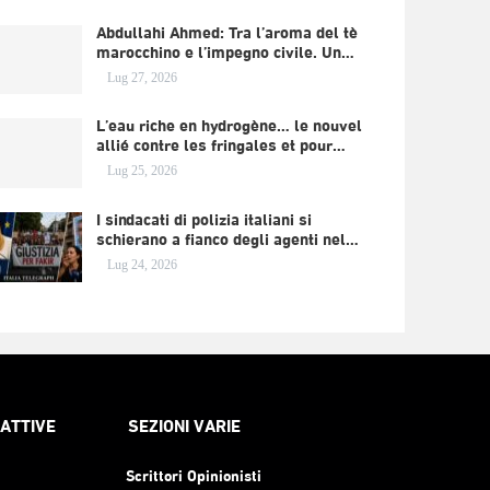
Abdullahi Ahmed: Tra l’aroma del tè
marocchino e l’impegno civile. Un…
Lug 27, 2026
L’eau riche en hydrogène… le nouvel
allié contre les fringales et pour…
Lug 25, 2026
I sindacati di polizia italiani si
schierano a fianco degli agenti nel…
Lug 24, 2026
RATTIVE
SEZIONI VARIE
Scrittori Opinionisti