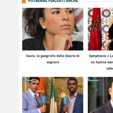
POTREBBE PIACERTI ANCHE
Ceuta, la geografia della libertà di
Symphonie « Le
sognare
un hymne mond
sél