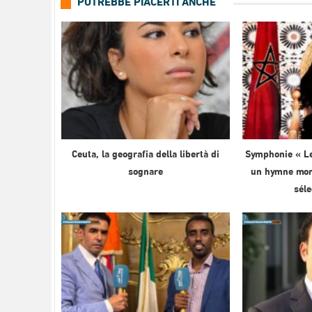
POTREBBE PIACERTI ANCHE
Ceuta, la geografia della libertà di
Symphonie « Le
sognare
un hymne mond
sél