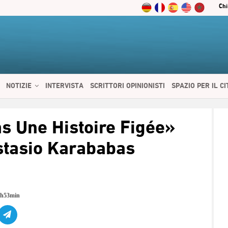
Chi
NOTIZIE
INTERVISTA
SCRITTORI OPINIONISTI
SPAZIO PER IL C
 SERVIZI
CIBO E SALUTE
CHI SIAMO
CONTATTI
ENGLISH
s Une Histoire Figée»
stasio Karababas
3h53min