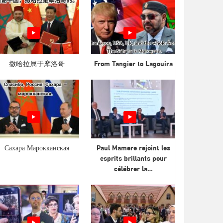
撒哈拉属于摩洛哥
From Tangier to Lagouira
Сахара Марокканская
Paul Mamere rejoint les
esprits brillants pour
célébrer la…