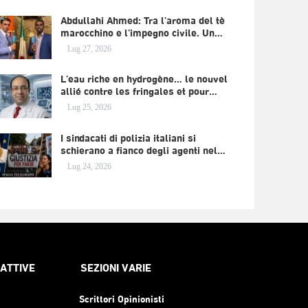
Abdullahi Ahmed: Tra l’aroma del tè
marocchino e l’impegno civile. Un…
Lug 27, 2026
L’eau riche en hydrogène… le nouvel
allié contre les fringales et pour…
Lug 25, 2026
I sindacati di polizia italiani si
schierano a fianco degli agenti nel…
Lug 24, 2026
RATTIVE
SEZIONI VARIE
Scrittori Opinionisti