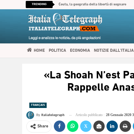
TRENDING
Ceuta, la geografia della libertà di sognare
HOME
POLITICA
ECONOMIA
NOTIZIE DALL’ITALIA
SPIRITUALITÀ
ITALIATELEGRAPH TV
IMMIGRAZIONE E
«La Shoah N’est Pa
العربية
Rappelle Ana
FRANÇAIS
By
Italiatelegraph
Articolo pubblicato :
28 Gennaio 2020 
Share