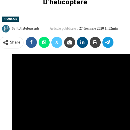
D’hélicoptère
FRANÇAIS
By
Italiatelegraph
Articolo pubblicato :
27 Gennaio 2020 1h52min
Share