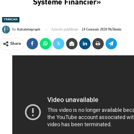
Système Financier»
FRANÇAIS
By
Italiatelegraph
Articolo pubblicato :
24 Gennaio 2020 9h56min
Share