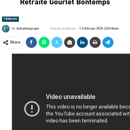
Retraite Gourlet Bontemps
FRANÇAIS
By
Italiatelegraph
Articolo pubblicato :
1 Febbraio 2020 22h54min
Share