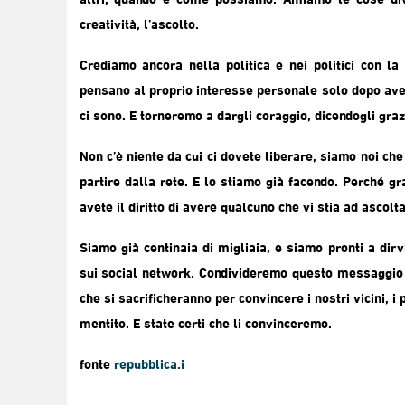
altri, quando e come possiamo. Amiamo le cose diver
creatività, l’ascolto.
Crediamo ancora nella politica e nei politici con la
pensano al proprio interesse personale solo dopo aver 
ci sono. E torneremo a dargli coraggio, dicendogli graz
Non c’è niente da cui ci dovete liberare, siamo noi c
partire dalla rete. E lo stiamo già facendo. Perché gra
avete il diritto di avere qualcuno che vi stia ad ascolta
Siamo già centinaia di migliaia, e siamo pronti a dir
sui social network. Condivideremo questo messaggio f
che si sacrificheranno per convincere i nostri vicini, i
mentito. E state certi che li convinceremo.
fonte
repubblica.i