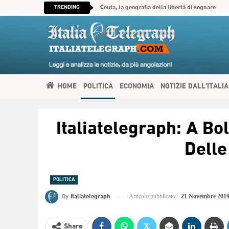
TRENDING
Ceuta, la geografia della libertà di sognare
HOME
POLITICA
ECONOMIA
NOTIZIE DALL’ITALIA
SPIRITUALITÀ
ITALIATELEGRAPH TV
IMMIGRAZIONE E
Italiatelegraph: A Bo
العربية
Delle
POLITICA
By
Italiatelegraph
Articolo pubblicato :
21 Novembre 201
Share