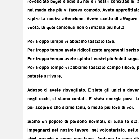
rovesciato bugie e odio su noi e i nostri concittadini
nel modo che più vi faceva comodo. Avete approfittato
rapire la nostra attenzione. Avete scelto di affogare
vuota. Di quei contenuti non è rimasto più nulla.
Per troppo tempo vi abbiamo lasciato fare.
Per troppo tempo avete ridicolizzato argomenti serissi
Per troppo tempo avete spinto i vostri più fedeli segua
Per troppo tempo vi abbiamo lasciato campo libero, pe
poteste arrivare.
Adesso ci avete risvegliato. E siete gli unici a dov
negli occhi, ci siamo contati. E’ stata energia pura
per scoprire che siamo tanti, e molto più forti di voi.
Siamo un popolo di persone normali, di tutte le età
impegnarci nel nostro lavoro, nel volontariato, nello