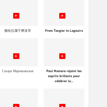
撒哈拉属于摩洛哥
From Tangier to Lagouira
Сахара Марокканская
Paul Mamere rejoint les
esprits brillants pour
célébrer la…