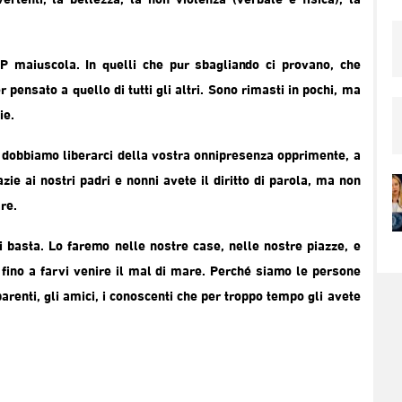
tenti, la bellezza, la non violenza (verbale e fisica), la
 P maiuscola. In quelli che pur sbagliando ci provano, che
pensato a quello di tutti gli altri. Sono rimasti in pochi, ma
ie.
he dobbiamo liberarci della vostra onnipresenza opprimente, a
zie ai nostri padri e nonni avete il diritto di parola, ma non
re.
vi basta. Lo faremo nelle nostre case, nelle nostre piazze, e
ino a farvi venire il mal di mare. Perché siamo le persone
 parenti, gli amici, i conoscenti che per troppo tempo gli avete