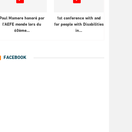
Paul Mamere honoré par
1st conference with and
l’AEFE monde lors du
for people with Disabilities
60ème…
in…
FACEBOOK