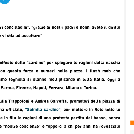
 concittadini”, “grazie ai nostri padri e nonni avete il diritto
 vi stia ad ascoltare”
festo delle “sardine” per spiegare le ragioni della nascita
 con questa forza e numeri nelle piazze. I flash mob che
mo leghista si stanno moltiplicando in tutta Italia: oggi a
 Parma, Firenze, Napoli, Ferrara, Milano e Torino.
iulia Trappoloni e Andrea Garreffa, promotori della piazza di
na ufficiale,
“Seimila sardine”
, per mettere in Rete tutte le
e in fila le ragioni di una protesta partita dal basso, senza
le “nostre coscienze” e “opporci a chi per anni ha rovesciato