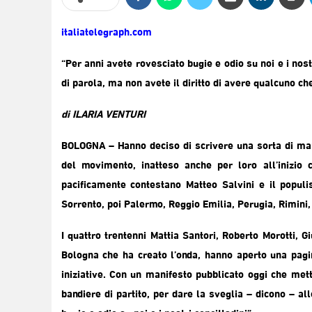
italiatelegraph.com
“Per anni avete rovesciato bugie e odio su noi e i nostri
di parola, ma non avete il diritto di avere qualcuno che
di ILARIA VENTURI
BOLOGNA – Hanno deciso di scrivere una sorta di mani
del movimento, inatteso anche per loro all’inizio
pacificamente contestano Matteo Salvini e il populis
Sorrento, poi Palermo, Reggio Emilia, Perugia, Rimini,
I quattro trentenni Mattia Santori, Roberto Morotti, G
Bologna che ha creato l’onda, hanno aperto una pagi
iniziative. Con un manifesto pubblicato oggi che mett
bandiere di partito, per dare la sveglia – dicono – al