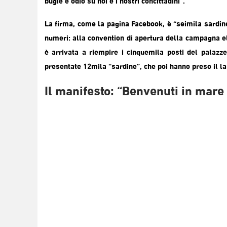
bugie e odio su noi e i nostri concittadini”.
La firma, come la pagina Facebook, è “seimila sardin
numeri: alla convention di apertura della campagna el
è arrivata a riempire i cinquemila posti del palazzet
presentate 12mila “sardine”, che poi hanno preso il la
Il manifesto: “Benvenuti in mare