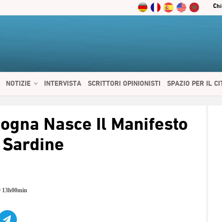
Chi
NOTIZIE
INTERVISTA
SCRITTORI OPINIONISTI
SPAZIO PER IL C
 SERVIZI
CIBO E SALUTE
CHI SIAMO
CONTATTI
ENGLISH
logna Nasce Il Manifesto
 Sardine
9 13h00min