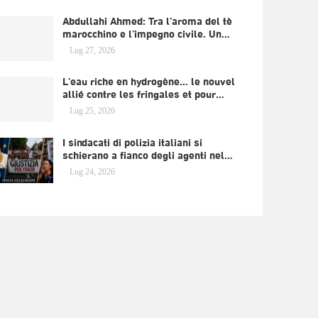
Abdullahi Ahmed: Tra l’aroma del tè
marocchino e l’impegno civile. Un…
Lug 27, 2026
L’eau riche en hydrogène… le nouvel
allié contre les fringales et pour…
Lug 25, 2026
I sindacati di polizia italiani si
schierano a fianco degli agenti nel…
Lug 24, 2026