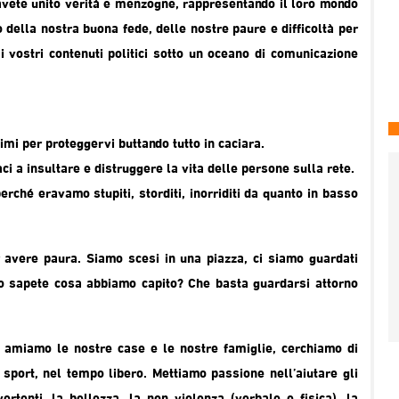
: avete unito verità e menzogne, rappresentando il loro mondo
 della nostra buona fede, delle nostre paure e difficoltà per
 i vostri contenuti politici sotto un oceano di comunicazione
mi per proteggervi buttando tutto in caciara.
ci a insultare e distruggere la vita delle persone sulla rete.
rché eravamo stupiti, storditi, inorriditi da quanto in basso
er avere paura. Siamo scesi in una piazza, ci siamo guardati
. Lo sapete cosa abbiamo capito? Che basta guardarsi attorno
: amiamo le nostre case e le nostre famiglie, cerchiamo di
 sport, nel tempo libero. Mettiamo passione nell’aiutare gli