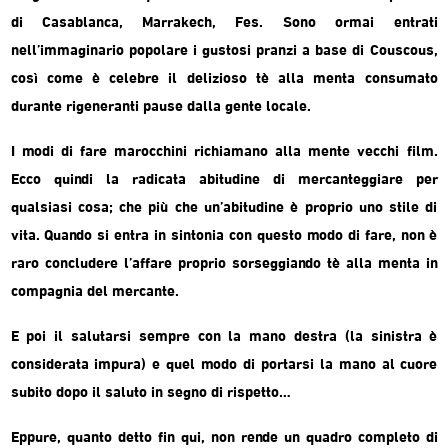
di Casablanca, Marrakech, Fes. Sono ormai entrati
nell’immaginario popolare i gustosi pranzi a base di Couscous,
così come è celebre il delizioso tè alla menta consumato
durante rigeneranti pause dalla gente locale.
I modi di fare marocchini richiamano alla mente vecchi film.
Ecco quindi la radicata abitudine di mercanteggiare per
qualsiasi cosa; che più che un’abitudine è proprio uno stile di
vita. Quando si entra in sintonia con questo modo di fare, non è
raro concludere l’affare proprio sorseggiando tè alla menta in
compagnia del mercante.
E poi il salutarsi sempre con la mano destra (la sinistra è
considerata impura) e quel modo di portarsi la mano al cuore
subito dopo il saluto in segno di rispetto…
Eppure, quanto detto fin qui, non rende un quadro completo di