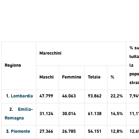
% s
Marocchini
tutta
Regione
la
popo
Maschi
Femmine
Totale
%
stra
1.
Lombardia
47.799
46.063
93.862
22,2%
7,9
2.
Emilia-
31.124
30.014
61.138
14,5%
11,
Romagna
3.
Piemonte
27.366
26.785
54.151
12,8%
12,