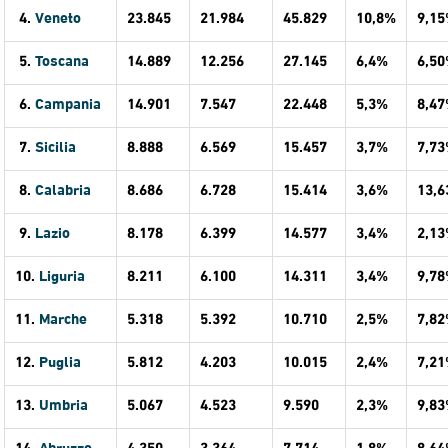
4.
Veneto
23.845
21.984
45.829
10,8%
9,1
5.
Toscana
14.889
12.256
27.145
6,4%
6,5
6.
Campania
14.901
7.547
22.448
5,3%
8,4
7.
Sicilia
8.888
6.569
15.457
3,7%
7,7
8.
Calabria
8.686
6.728
15.414
3,6%
13,
9.
Lazio
8.178
6.399
14.577
3,4%
2,1
10.
Liguria
8.211
6.100
14.311
3,4%
9,7
11.
Marche
5.318
5.392
10.710
2,5%
7,8
12.
Puglia
5.812
4.203
10.015
2,4%
7,2
13.
Umbria
5.067
4.523
9.590
2,3%
9,8