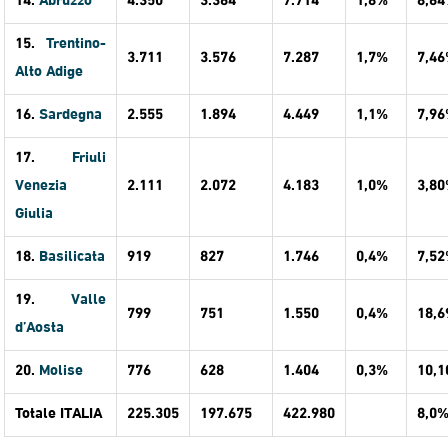
14.
Abruzzo
4.350
3.364
7.714
1,8%
8,6
15.
Trentino-
3.711
3.576
7.287
1,7%
7,4
Alto Adige
16.
Sardegna
2.555
1.894
4.449
1,1%
7,9
17.
Friuli
Venezia
2.111
2.072
4.183
1,0%
3,8
Giulia
18.
Basilicata
919
827
1.746
0,4%
7,5
19.
Valle
799
751
1.550
0,4%
18,
d’Aosta
20.
Molise
776
628
1.404
0,3%
10,
Totale ITALIA
225.305
197.675
422.980
8,0