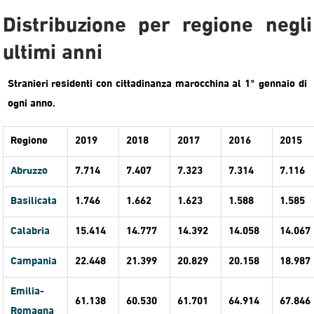
Distribuzione per regione negli
ultimi anni
Stranieri residenti con cittadinanza marocchina al 1° gennaio di
ogni anno.
Regione
2019
2018
2017
2016
2015
Abruzzo
7.714
7.407
7.323
7.314
7.116
Basilicata
1.746
1.662
1.623
1.588
1.585
Calabria
15.414
14.777
14.392
14.058
14.067
Campania
22.448
21.399
20.829
20.158
18.987
Emilia-
61.138
60.530
61.701
64.914
67.846
Romagna