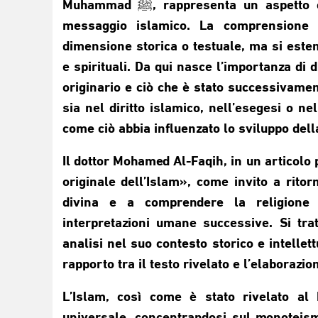
Muhammad ﷺ, rappresenta un aspetto centrale per comprendere la vera natura del
messaggio islamico. La comprensione a
dimensione storica o testuale, ma si estend
e spirituali. Da qui nasce l’importanza di 
originario e ciò che è stato successivame
sia nel diritto islamico, nell’esegesi o n
come ciò abbia influenzato lo sviluppo dell
Il dottor Mohamed Al-Faqih, in un articolo 
originale dell’Islam», come invito a ritor
divina e a comprendere la religione
interpretazioni umane successive. Si tra
analisi nel suo contesto storico e intellet
rapporto tra il testo rivelato e l’elaboraz
L’Islam, così come è stato rivelato al Profeta Muha