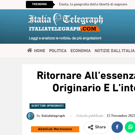
TRENDING
Ceuta, la geografia della libertà di sognare
HOME
POLITICA
ECONOMIA
NOTIZIE DALL’ITALIA
SPIRITUALITÀ
ITALIATELEGRAPH TV
IMMIGRAZIONE E
Ritornare All’essenza
العربية
Originario E L’i
SCRITTORI OPINIONISTI
By
Italiatelegraph
Articolo pubblicato :
15 Novembre 202
Share
Abdellah Mechnoune