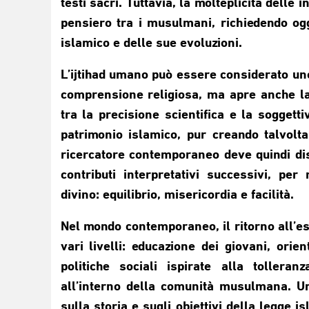
testi sacri. Tuttavia, la molteplicità delle
pensiero tra i musulmani, richiedendo oggi
islamico e delle sue evoluzioni.
L’ijtihad umano può essere considerato un
comprensione religiosa, ma apre anche la 
tra la precisione scientifica e la soggetti
patrimonio islamico, pur creando talvolta d
ricercatore contemporaneo deve quindi dist
contributi interpretativi successivi, per
divino: equilibrio, misericordia e facilità.
Nel mondo contemporaneo, il ritorno all’es
vari livelli: educazione dei giovani, orie
politiche sociali ispirate alla tollera
all’interno della comunità musulmana. Un
sulla storia e sugli obiettivi della legge 