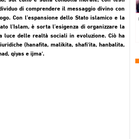
, sul culto e sulla condotta morale, con testi
ndividuo di comprendere il messaggio divino con
uogo. Con l’espansione dello Stato islamico e la
to l’Islam, è sorta l’esigenza di organizzare la
la luce delle realtà sociali in evoluzione. Ciò ha
uridiche (hanafita, malikita, shafi‘ita, hanbalita,
had, qiyas e ijma‘.