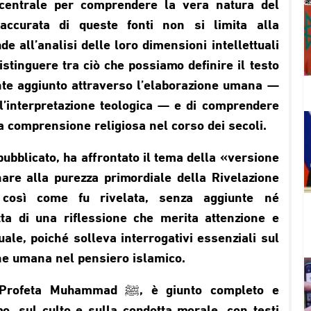
ccurata di queste fonti non si limita alla
e all’analisi delle loro dimensioni intellettuali
distinguere tra ciò che possiamo definire il testo
nte aggiunto attraverso l’elaborazione umana —
ell’interpretazione teologica — e di comprendere
a comprensione religiosa nel corso dei secoli.
pubblicato, ha affrontato il tema della «versione
nare alla purezza primordiale della Rivelazione
 così come fu rivelata, senza aggiunte né
tta di una riflessione che merita attenzione e
tuale, poiché solleva interrogativi essenziali sul
ione umana nel pensiero islamico.
mmad ﷺ, è giunto completo e