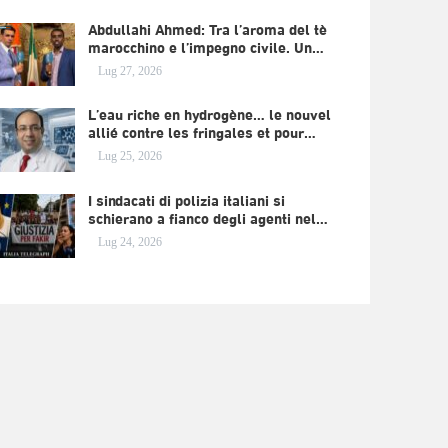
Abdullahi Ahmed: Tra l’aroma del tè
marocchino e l’impegno civile. Un…
Lug 27, 2026
L’eau riche en hydrogène… le nouvel
allié contre les fringales et pour…
Lug 25, 2026
I sindacati di polizia italiani si
schierano a fianco degli agenti nel…
Lug 24, 2026