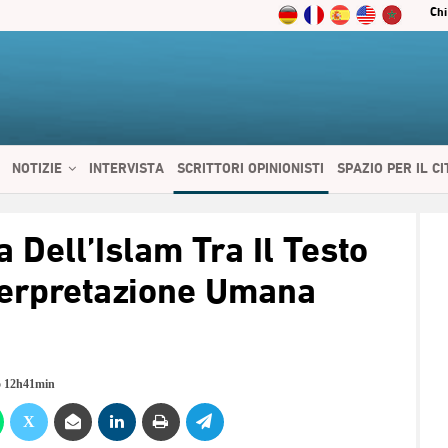
Chi
NOTIZIE
INTERVISTA
SCRITTORI OPINIONISTI
SPAZIO PER IL C
 SERVIZI
CIBO E SALUTE
CHI SIAMO
CONTATTI
ENGLISH
 Dell’Islam Tra Il Testo
nterpretazione Umana
5 12h41min