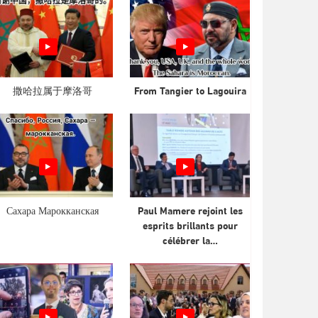
撒哈拉属于摩洛哥
From Tangier to Lagouira
Сахара Марокканская
Paul Mamere rejoint les
esprits brillants pour
célébrer la…