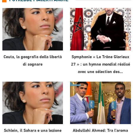
POTREBBE PIACERTI ANCHE
Ceuta, la geografia della libertà
Symphonie « Le Trône Glorieux
di sognare
27 » : un hymne mondial réalisé
avec une sélection des…
Schlein, il Sahara e una lezione
Abdullahi Ahmed: Tra l’aroma