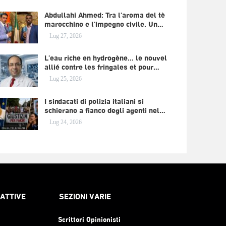
Abdullahi Ahmed: Tra l’aroma del tè
marocchino e l’impegno civile. Un…
Lug 27, 2026
L’eau riche en hydrogène… le nouvel
allié contre les fringales et pour…
Lug 25, 2026
I sindacati di polizia italiani si
schierano a fianco degli agenti nel…
Lug 24, 2026
RATTIVE
SEZIONI VARIE
Scrittori Opinionisti