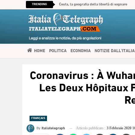
TRENDING
Ceuta, la geografia della libertà di sognare
HOME
POLITICA
ECONOMIA
NOTIZIE DALL’ITALIA
SPIRITUALITÀ
ITALIATELEGRAPH TV
IMMIGRAZIONE E
Coronavirus : À Wuha
العربية
Les Deux Hôpitaux 
R
FRANÇAIS
By
Italiatelegraph
Articolo pubblicato :
3 Febbraio 2020 