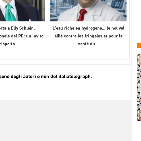
rta a Elly Schlein,
L’eau riche en hydrogène… le nouvel
onale del PD: un invito
allié contre les fringales et pour la
 rispetto…
santé du…
no degli autori e non del italiatelegraph.