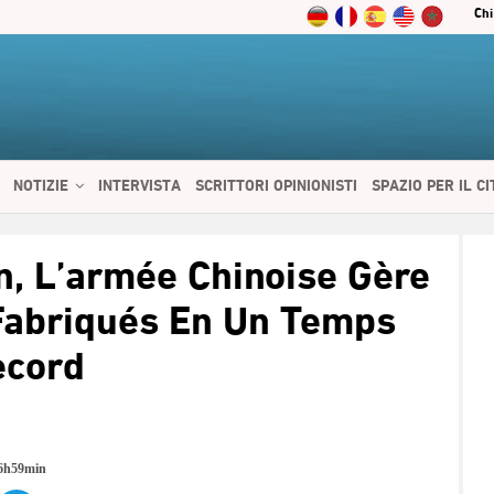
Chi
NOTIZIE
INTERVISTA
SCRITTORI OPINIONISTI
SPAZIO PER IL C
 SERVIZI
CIBO E SALUTE
CHI SIAMO
CONTATTI
ENGLISH
n, L’armée Chinoise Gère
Fabriqués En Un Temps
ecord
16h59min