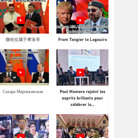
撒哈拉属于摩洛哥
From Tangier to Lagouira
Сахара Марокканская
Paul Mamere rejoint les
esprits brillants pour
célébrer la…