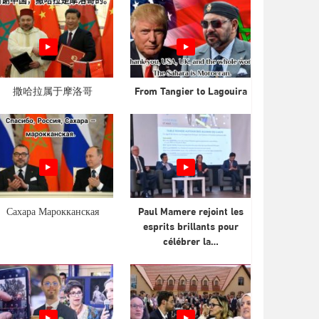
撒哈拉属于摩洛哥
From Tangier to Lagouira
Сахара Марокканская
Paul Mamere rejoint les
esprits brillants pour
célébrer la…