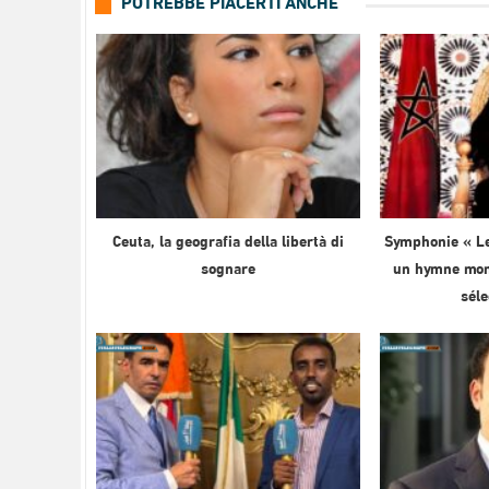
POTREBBE PIACERTI ANCHE
Ceuta, la geografia della libertà di
Symphonie « Le
sognare
un hymne mond
sél