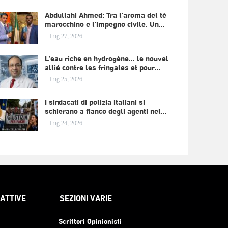
Abdullahi Ahmed: Tra l’aroma del tè
marocchino e l’impegno civile. Un…
Lug 27, 2026
L’eau riche en hydrogène… le nouvel
allié contre les fringales et pour…
Lug 25, 2026
I sindacati di polizia italiani si
schierano a fianco degli agenti nel…
Lug 24, 2026
RATTIVE
SEZIONI VARIE
Scrittori Opinionisti