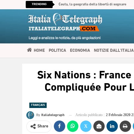
TRENDING
Ceuta, la geografia della libertà di sognare
HOME
POLITICA
ECONOMIA
NOTIZIE DALL’ITALIA
SPIRITUALITÀ
ITALIATELEGRAPH TV
IMMIGRAZIONE E
Six Nations : France
العربية
Compliquée Pour L
FRANÇAIS
By
Italiatelegraph
Articolo pubblicato :
2 Febbraio 2020 
Share