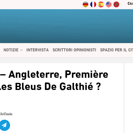
Chi
NOTIZIE
INTERVISTA
SCRITTORI OPINIONISTI
SPAZIO PER IL C
 SERVIZI
CIBO E SALUTE
CHI SIAMO
CONTATTI
ENGLISH
 – Angleterre, Première
es Bleus De Galthié ?
21h45min