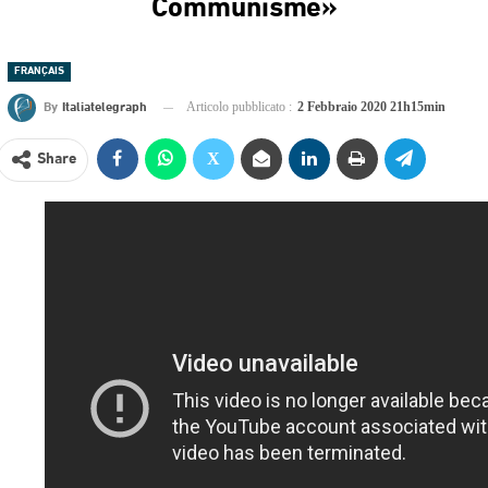
Communisme»
FRANÇAIS
By
Italiatelegraph
Articolo pubblicato :
2 Febbraio 2020 21h15min
Share