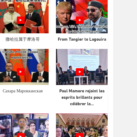
撒哈拉属于摩洛哥
From Tangier to Lagouira
Сахара Марокканская
Paul Mamere rejoint les
esprits brillants pour
célébrer la…