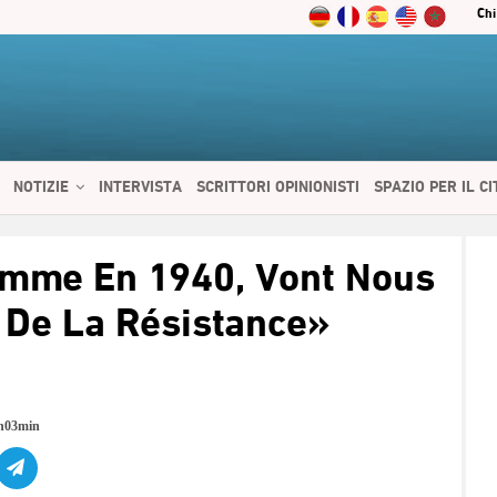
Chi
NOTIZIE
INTERVISTA
SCRITTORI OPINIONISTI
SPAZIO PER IL C
 SERVIZI
CIBO E SALUTE
CHI SIAMO
CONTATTI
ENGLISH
omme En 1940, Vont Nous
 De La Résistance»
8h03min