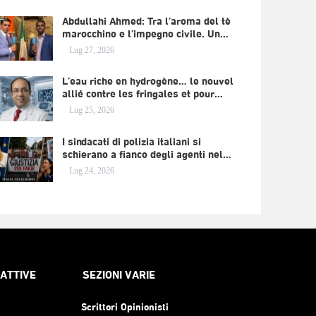
Abdullahi Ahmed: Tra l’aroma del tè
marocchino e l’impegno civile. Un…
Lug 27, 2026
L’eau riche en hydrogène… le nouvel
allié contre les fringales et pour…
Lug 25, 2026
I sindacati di polizia italiani si
schierano a fianco degli agenti nel…
Lug 24, 2026
RATTIVE
SEZIONI VARIE
Scrittori Opinionisti