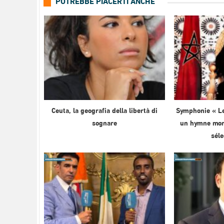
POTREBBE PIACERTI ANCHE
Ceuta, la geografia della libertà di
Symphonie « Le
sognare
un hymne mond
sél