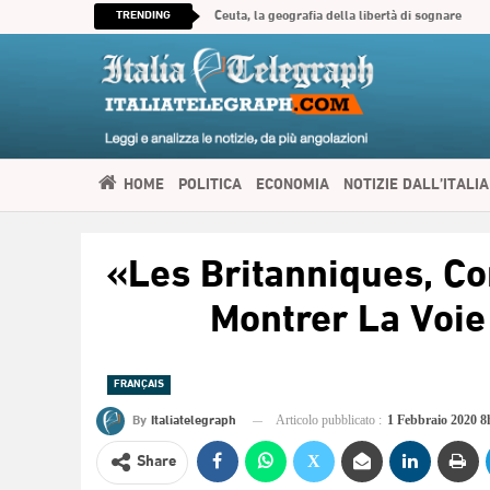
TRENDING
Ceuta, la geografia della libertà di sognare
HOME
POLITICA
ECONOMIA
NOTIZIE DALL’ITALIA
SPIRITUALITÀ
ITALIATELEGRAPH TV
IMMIGRAZIONE E
«Les Britanniques, C
العربية
Montrer La Voie
FRANÇAIS
By
Italiatelegraph
Articolo pubblicato :
1 Febbraio 2020 
Share