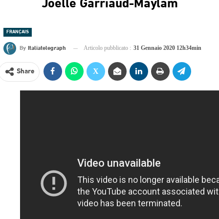
Joëlle Garriaud-Maylam
FRANÇAIS
By
Italiatelegraph
Articolo pubblicato :
31 Gennaio 2020 12h34min
Share